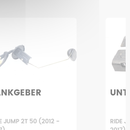
NTERBODEN
SIT
S Z
E JUMP 2T 50 (2012 -
YAMAHA