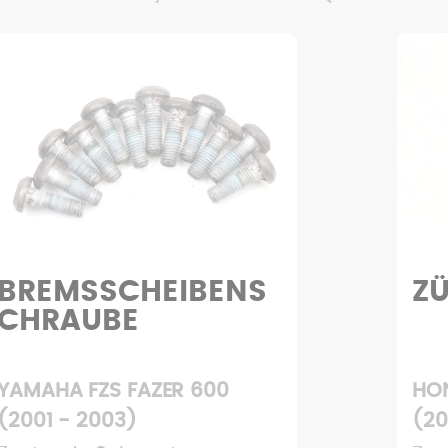
ZÜNDSCHLOSS
S
HONDA FES PANTHEON 125
GIL
(2003 - 2007)
- 2