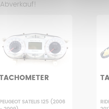
 Abverkauf!
TANKGEBER
U
RIDE JUMP 2T 50 (2012 -
RID