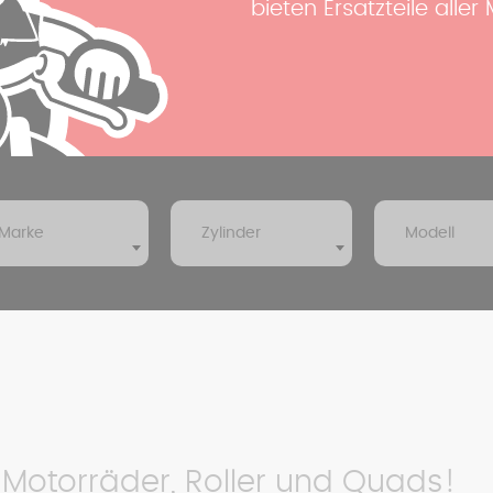
bieten Ersatzteile all
Marke
Zylinder
Modell
 Motorräder, Roller und Quads!