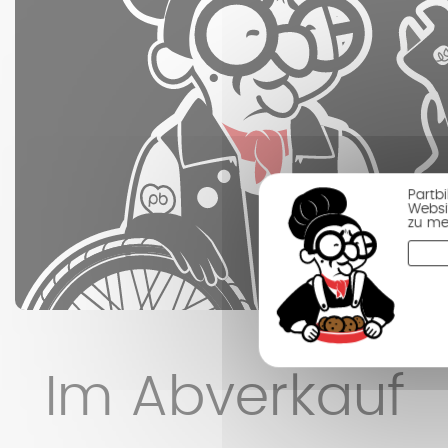
Partb
Websi
zu me
Im Abverkauf