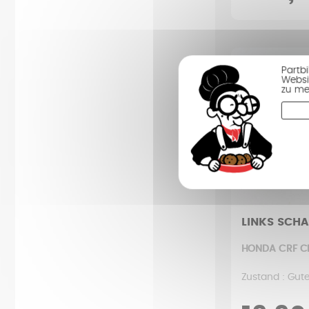
Partb
Websi
zu me
LINKS SCHA
HONDA CRF CR
Zustand : Gut