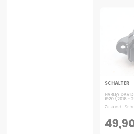
Starten
Relais
Kettensatz
Heckverkleidung
Auspuff
Schloss
Rad
Vordere verkleidung
Kupplung
Sonde
Motorhalterung
Verschiedene verkleidungen
Filter
Ventilator
Hintere federung
Schutzblech
Motor
Armaturenbrett
Vordere aufhängung
Trittbrett
Pumpe
Zündung
Benutzerhandbuch
Hinterer griff
Kühler
Batterie
Schrauben
Tank
Getriebe
Kabelbaum
Rückspiegel
Variator
Sattel
SCHALTER
HARLEY DAVID
1920 (2018 - 
Zustand : Seh
49,9