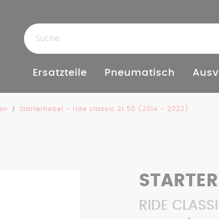
Ersatzteile
Pneumatisch
Ausv
en
Starterhebel - ride classic 2t 50 (2014 - 2022)
STARTER
RIDE CLASSI