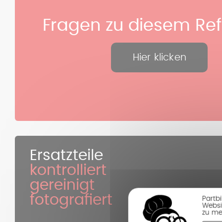
Fragen zu diesem Re
Hier klicken
Ersatzteile
kontrolliert
gereinigt
fotografiert
Partb
Websi
zu me