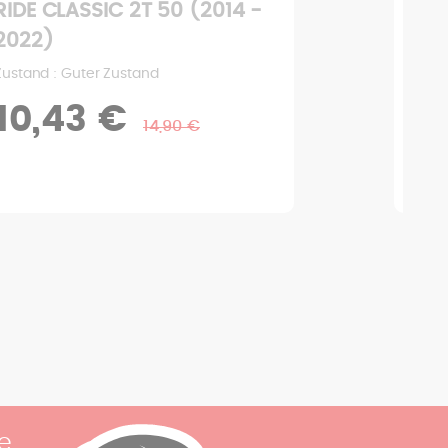
RIDE CLASSIC 2T 50 (2014 -
RID
2022)
202
Zustand : Guter Zustand
Zusta
10,43 €
10
14,90 €
e