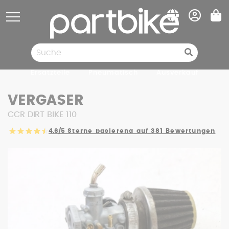
Cookie-Einstellungen
Ersatzteile
Pneumatisch
Ausverkauf
VERGASER
CCR DIRT BIKE 110
4.6/5
Sterne basierend auf 381 Bewertungen