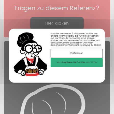
Fragen zu diesem Referenz?
Hier klicken
Partbike verwendet funktionale Cookies und
andere Technologien, die für die Navigation
auf der Website notwendig sind. Unsere
Partner und wir verwenden auch Cookies, um
den Datenverkehr zu messen und Ihnen
personalisierte Inhalte und Werbung zu zeigen.
Ersatzteile
Präferenzen
kontrolliert
Ich akzeptiere die Cookies von Oma
gereinigt
fotografiert